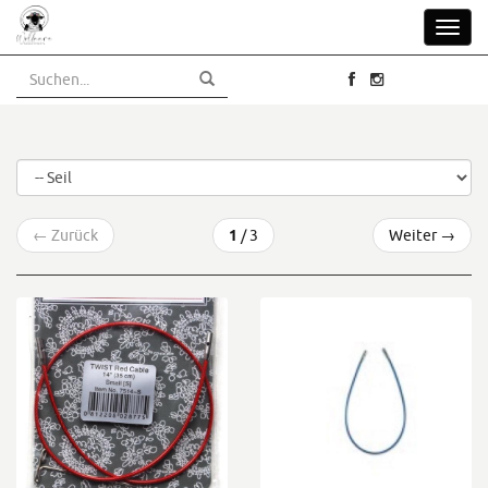
Skip
Toggl
to
navig
main
content
←
Zurück
1
/ 3
Weiter
→