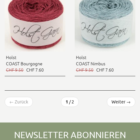
Holst
Holst
COAST Bourgogne
COAST Nimbus
CHF 9.50
CHF 7.60
CHF 9.50
CHF 7.60
←
Zurück
1
/ 2
Weiter
→
NEWSLETTER ABONNIEREN