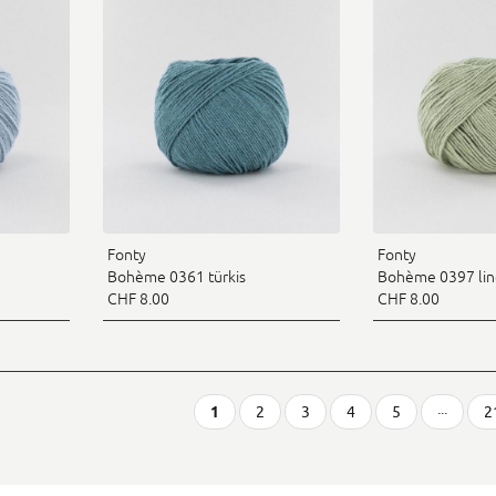
Fonty
Fonty
Bohème 0361 türkis
Bohème 0397 lin
CHF 8.00
CHF 8.00
1
2
3
4
5
···
2