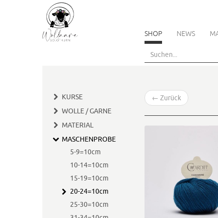
SHOP
NEWS
M
Skip
to
main
content
KURSE
←
Zurück
WOLLE / GARNE
MATERIAL
MASCHENPROBE
5-9=10cm
10-14=10cm
15-19=10cm
20-24=10cm
25-30=10cm
31-34=10cm