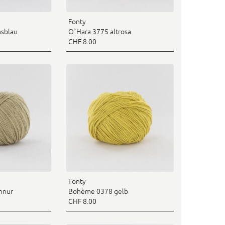
Fonty
nsblau
O`Hara 3775 altrosa
CHF 8.00
Fonty
hnur
Bohème 0378 gelb
CHF 8.00