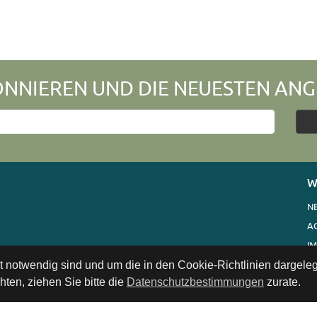
NNIEREN UND DIE NEUESTEN ANG
W
N
A
I
V
ät notwendig sind und um die in den Cookie-Richtlinien dargel
ten, ziehen Sie bitte die
Datenschutzbestimmungen
zurate.
K
LI