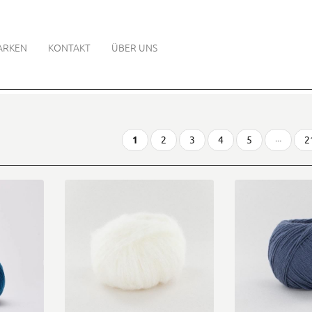
ARKEN
KONTAKT
ÜBER UNS
1
2
3
4
5
···
2