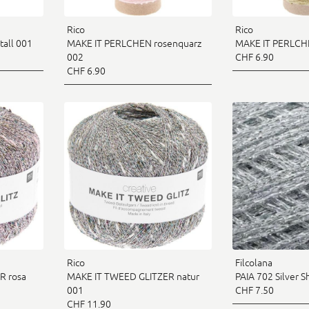
Rico
Rico
tall 001
MAKE IT PERLCHEN rosenquarz
MAKE IT PERLCH
002
CHF 6.90
CHF 6.90
Rico
Filcolana
R rosa
MAKE IT TWEED GLITZER natur
PAIA 702 Silver 
001
CHF 7.50
CHF 11.90