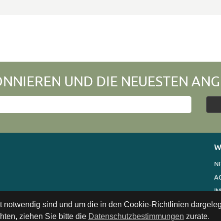
NNIEREN UND DIE NEUESTEN ANG
W
N
A
I
V
ät notwendig sind und um die in den Cookie-Richtlinien dargel
ten, ziehen Sie bitte die
Datenschutzbestimmungen
zurate.
K