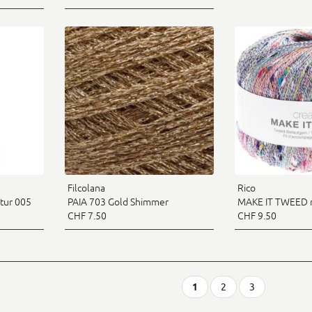
Filcolana
Rico
tur 005
PAIA 703 Gold Shimmer
MAKE IT TWEED m
CHF 7.50
CHF 9.50
1
2
3