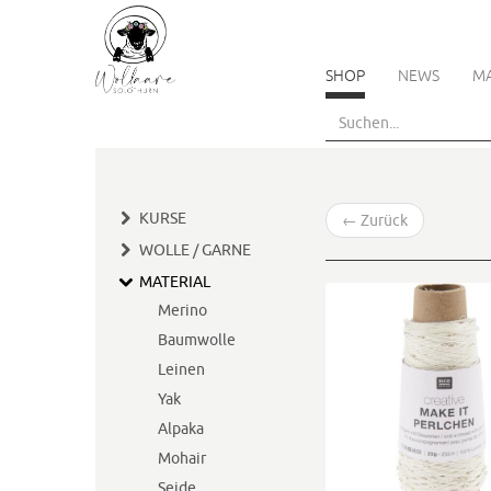
SHOP
NEWS
M
Skip
to
main
content
KURSE
←
Zurück
WOLLE / GARNE
MATERIAL
Merino
Baumwolle
Leinen
Yak
Alpaka
Mohair
Seide