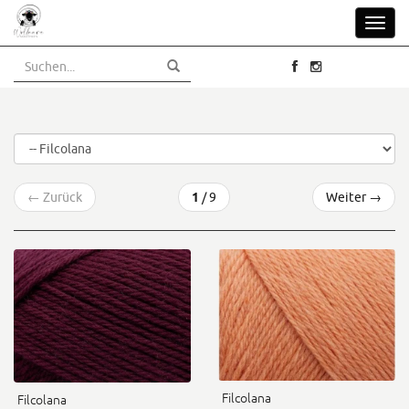
Skip
Toggl
to
navig
main
content
←
Zurück
1
/ 9
Weiter
→
Filcolana
Filcolana