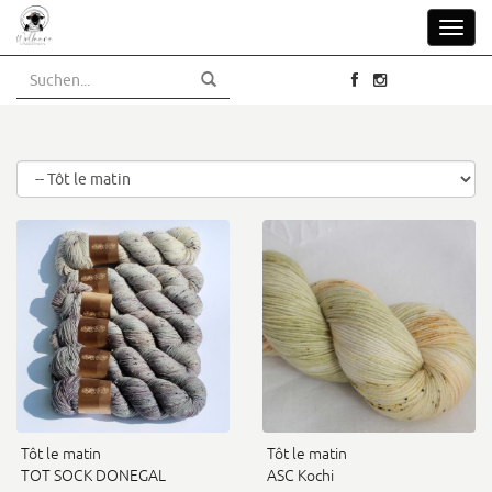
Skip
Toggl
to
navig
main
content
Tôt le matin
Tôt le matin
TOT SOCK DONEGAL
ASC Kochi