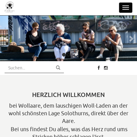
Skip
Toggl
to
navig
main
content
HERZLICH WILLKOMMEN
bei Wollaare, dem lauschigen Woll-Laden an der
wohl schönsten Lage Solothurns, direkt über der
Aare.
Bei uns findest Du alles, was das Herz rund ums
Stricken höher schlagen lässt.