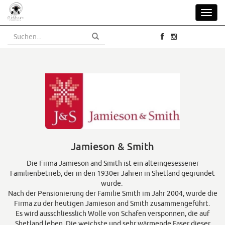
Skip
Toggl
to
navig
main
content
Jamieson & Smith
Die Firma Jamieson and Smith ist ein alteingesessener
Familienbetrieb, der in den 1930er Jahren in Shetland gegründet
wurde.
Nach der Pensionierung der Familie Smith im Jahr 2004, wurde die
Firma zu der heutigen Jamieson and Smith zusammengeführt.
Es wird ausschliesslich Wolle von Schafen versponnen, die auf
Shetland leben. Die weichste und sehr wärmende Faser dieser