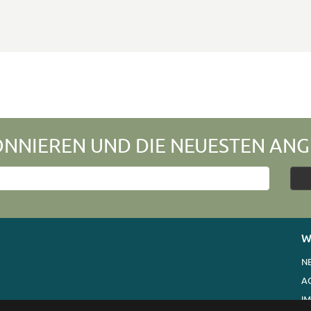
NNIEREN UND DIE NEUESTEN ANG
W
N
A
I