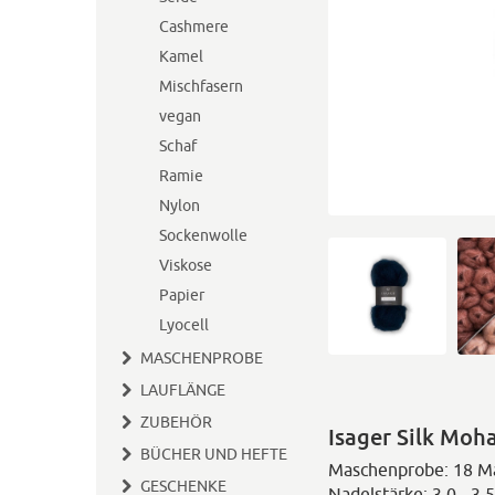
Cashmere
Kamel
Mischfasern
vegan
Schaf
Ramie
Nylon
Sockenwolle
Viskose
Papier
Lyocell
MASCHENPROBE
LAUFLÄNGE
ZUBEHÖR
Isager Silk Moha
BÜCHER UND HEFTE
Maschenprobe: 18 M
GESCHENKE
Nadelstärke: 3.0 - 3.5