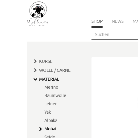
SHOP
NEWS
M
Skip
to
main
content
KURSE
WOLLE / GARNE
MATERIAL
Merino
Baumwolle
Leinen
Yak
Alpaka
Mohair
Seide