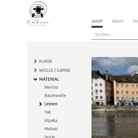
SHOP
NEWS
M
Skip
to
main
content
KURSE
WOLLE / GARNE
MATERIAL
Merino
Baumwolle
Leinen
Yak
Alpaka
Mohair
Seide