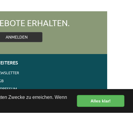
EBOTE ERHALTEN.
ANMELDEN
EITERES
EWSLETTER
GB
MPRESSUM
ERSAND
egten Zwecke zu erreichen. Wenn
Alles klar!
ONTAKT
NKS
ATENSCHUTZ