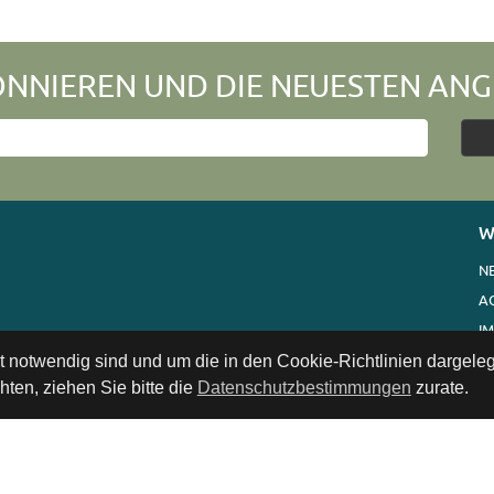
NNIEREN UND DIE NEUESTEN ANG
W
N
A
I
V
ät notwendig sind und um die in den Cookie-Richtlinien dargel
ten, ziehen Sie bitte die
Datenschutzbestimmungen
zurate.
K
LI
D